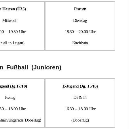
e Herren (Ü35)
Frauen
Mittwoch
Dienstag
00 – 19.30 Uhr
18.30 – 20.00 Uhr
ktuell in Lugau)
Kirchhain
en Fußball (Junioren)
ugend (Jg.17/18)
E-Jugend (Jg. 15/16)
Freitag
Di & Fr
30 – 18.00 Uhr
16.30 – 18.00 Uhr
hhain/ungerade Doberlug)
(Doberlug)