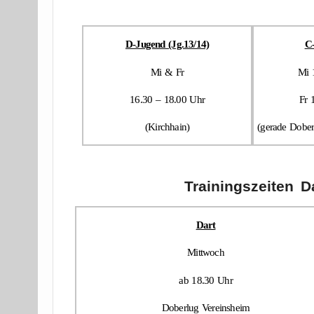
D-Jugend (Jg.13/14)
C
Mi & Fr
Mi 
16.30 – 18.00 Uhr
Fr 
(Kirchhain)
(gerade Dobe
Trainingszeiten 
Dart
Mittwoch
ab 18.30 Uhr
Doberlug Vereinsheim