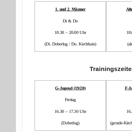
1. und 2. Männer
Alt
Di & Do
18.30 – 20.00 Uhr
18.
(Di. Doberlug / Do. Kirchhain)
(a
Trainingszeit
G-Jugend (19/20)
F-J
Freitag
16.30 – 17.30 Uhr
16.
(Doberlug)
(gerade-Kirc