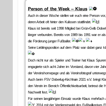
Person of the Week – Klaus
Auch in dieser Woche stellen wir euch eine Person vor, 
deren Arbeit oft hinter den Kulissen stattfindet.
Klaus ist bereits seit 1998 Mitglied bei Grün-Gelb Dobe
länger verbunden. Bereits von 1989 bis 1991 war er als
die Förderung junger Fußballer.
Seine Lieblingsposition auf dem Platz war dabei ganz k
Doch nicht nur als Spieler und Trainer hat Klaus Spuren 
engagierte sich acht Jahre im Vorstand, davon vier Jahr
der Vereinshomepage und als Vereinsfotograf unterweg
Auch beim FSV Doberlug-Kirchhain 2021 e.V. bringt Kla
den Verein im Bereich Öffentlichkeitsarbeit, betreut di
Nachwelt fest.
Für seinen langjährigen Einsatz wurde Klaus mehrfach 
2014 mit der Verdienstnadel des Fußballkreises El