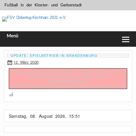
Fußball in der Kloster- und Gerberstadt
FSV Doberlug-Kirchhain 2021 e.V.
Menü
UPDATE: SPIELBETRIEB IN BRANDENBURG
12. März 2020
Setting up fake worker failed: "Cannot load script at:
https://www.spgdoberlug-kirchhain.de/wp-
content/plugins/pdf-
embedder/assets/js/pdfjs/pdf.worker.min.js?ver=2.2.228".
Samstag, 08. August 2026, 15:51