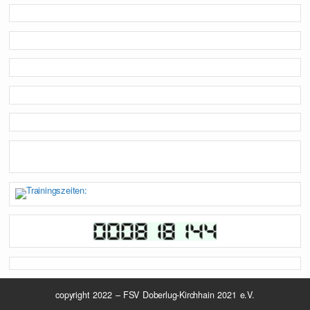
copyright 2022 – FSV Doberlug-Kirchhain 2021 e.V.